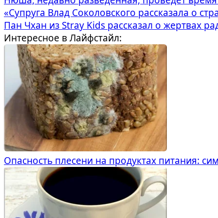
«Супруга Влад Соколовского рассказала о стр
Пан Чхан из Stray Kids рассказал о жертвах р
Интересное в Лайфстайл:
Опасность плесени на продуктах питания: с