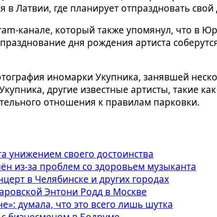
я в Латвии, где планирует отпраздновать свой
am-канале, который также упомянул, что в Юр
а празднование дня рождения артиста соберутс
тография иномарки Укупника, занявшей неско
 Укупника, другие известные артисты, такие к
тельного отношения к правилам парковки.
та унижением своего достоинства
ён из-за проблем со здоровьем музыканта
церт в Челябинске и других городах
аровской Энтони Родд в Москве
»: думала, что это всего лишь шутка
 с бизнесменом в Бодруме