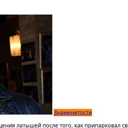
Знаменитости
ения латышей после того, как припарковал св