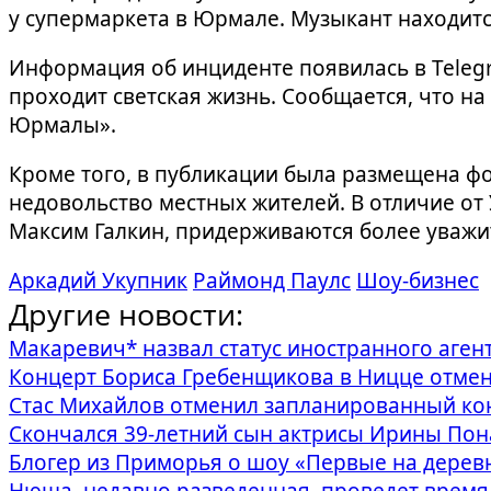
у супермаркета в Юрмале. Музыкант находитс
Информация об инциденте появилась в Telegr
проходит светская жизнь. Сообщается, что н
Юрмалы».
Кроме того, в публикации была размещена фо
недовольство местных жителей. В отличие от
Максим Галкин, придерживаются более уважи
Аркадий Укупник
Раймонд Паулс
Шоу-бизнес
Другие новости:
Макаревич* назвал статус иностранного аген
Концерт Бориса Гребенщикова в Ницце отмен
Стас Михайлов отменил запланированный кон
Скончался 39-летний сын актрисы Ирины Пон
Блогер из Приморья о шоу «Первые на деревне
Нюша, недавно разведенная, проведет время