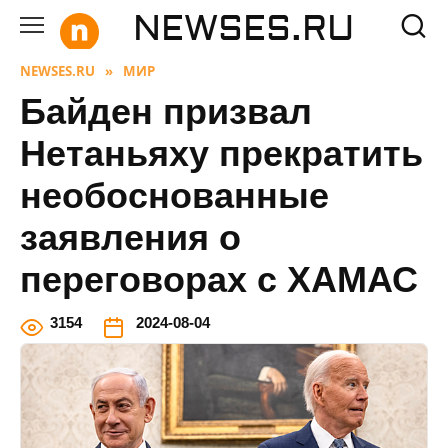
Перейти
NEWSES.RU
к
содержанию
NEWSES.RU
»
МИР
Байден призвал
Нетаньяху прекратить
необоснованные
заявления о
переговорах с ХАМАС
3
154
2024-08-04