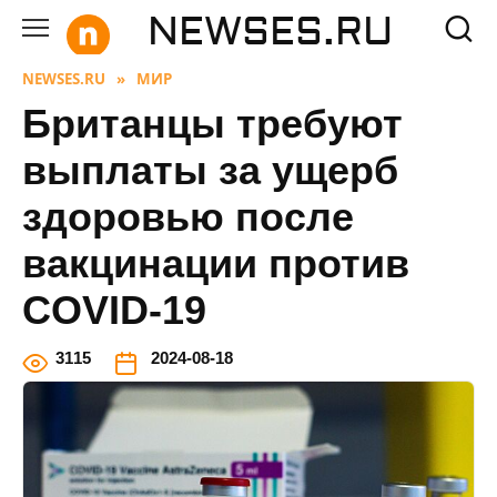
Перейти
NEWSES.RU
к
содержанию
NEWSES.RU
»
МИР
Британцы требуют
выплаты за ущерб
здоровью после
вакцинации против
COVID-19
3
115
2024-08-18