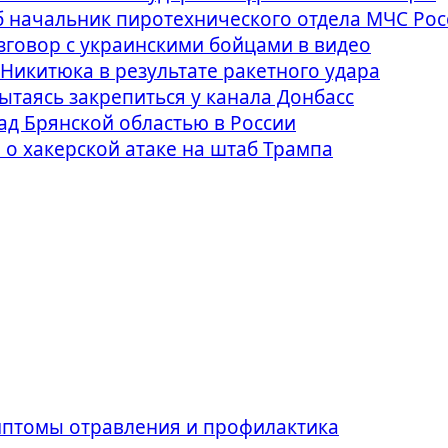
б начальник пиротехнического отдела МЧС Рос
азговор с украинскими бойцами в видео
Никитюка в результате ракетного удара
ытаясь закрепиться у канала Донбасс
ад Брянской областью в России
о хакерской атаке на штаб Трампа
имптомы отравления и профилактика