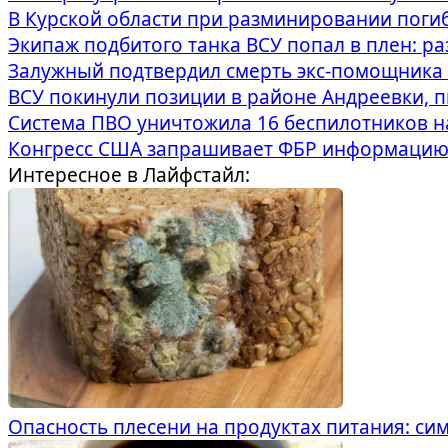
В Курской области при разминировании поги
Экипаж подбитого танка ВСУ попал в плен: р
Залужный подтвердил смерть экс-помощника 
ВСУ покинули позиции в районе Андреевки, п
Система ПВО уничтожила 16 беспилотников н
Конгресс США запрашивает ФБР информацию 
Интересное в Лайфстайл:
Опасность плесени на продуктах питания: с