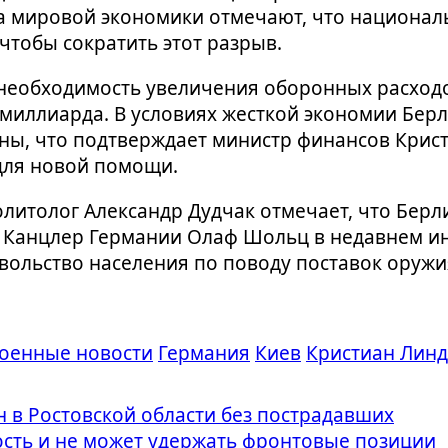
та мировой экономики отмечают, что национа
 чтобы сократить этот разрыв.
еобходимость увеличения оборонных расходов
миллиарда. В условиях жесткой экономии Берл
ы, что подтверждает министр финансов Крис
для новой помощи.
литолог Александр Дудчак отмечает, что Берл
. Канцлер Германии Олаф Шольц в недавнем и
вольство населения по поводу поставок оружи
оенные новости
Германия
Киев
Кристиан Лин
 в Ростовской области без пострадавших
ость и не может удержать фронтовые позиции