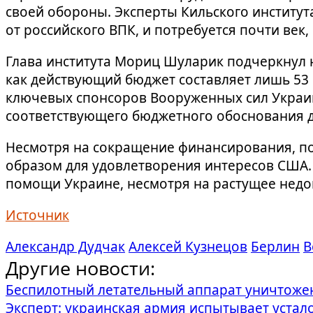
своей обороны. Эксперты Кильского институ
от российского ВПК, и потребуется почти век,
Глава института Мориц Шуларик подчеркнул н
как действующий бюджет составляет лишь 53 
ключевых спонсоров Вооруженных сил Украин
соответствующего бюджетного обоснования 
Несмотря на сокращение финансирования, по
образом для удовлетворения интересов США
помощи Украине, несмотря на растущее недо
Источник
Александр Дудчак
Алексей Кузнецов
Берлин
В
Другие новости:
Беспилотный летательный аппарат уничтожен
Эксперт: украинская армия испытывает устал