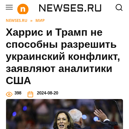
Перейти
NEWSES.RU
к
содержанию
NEWSES.RU
»
МИР
Харрис и Трамп не
способны разрешить
украинский конфликт,
заявляют аналитики
США
3
98
2024-08-20