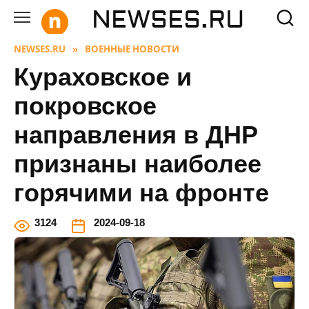
Перейти
NEWSES.RU
к
содержанию
NEWSES.RU
»
ВОЕННЫЕ НОВОСТИ
Кураховское и
покровское
направления в ДНР
признаны наиболее
горячими на фронте
3
124
2024-09-18