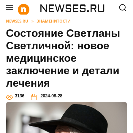
Перейти
NEWSES.RU
к
содержанию
NEWSES.RU
»
ЗНАМЕНИТОСТИ
Состояние Светланы
Светличной: новое
медицинское
заключение и детали
лечения
3
136
2024-08-28