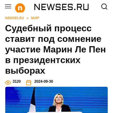
Перейти
NEWSES.RU
к
содержанию
NEWSES.RU
»
МИР
Судебный процесс
ставит под сомнение
участие Марин Ле Пен
в президентских
выборах
3
120
2024-09-30